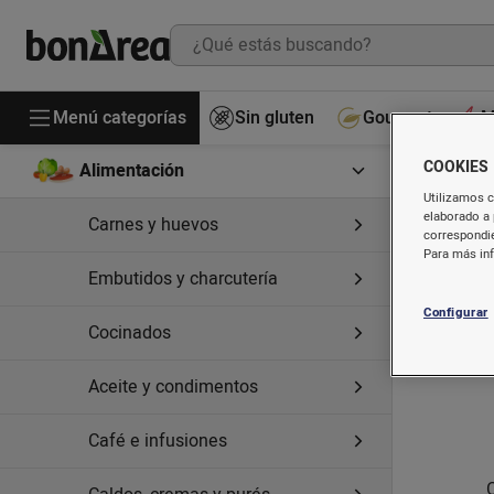
Menú categorías
Sin gluten
Gourmet
M
COOKIES
Alimentación
Utilizamos c
elaborado a 
Carnes y huevos
correspondie
Para más in
Embutidos y charcutería
Configurar
Cocinados
Aceite y condimentos
Café e infusiones