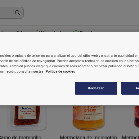
ás vendidos
Novedades
Recetas
Mermeladas y confituras
ookies propias y de terceros para analizar el uso del sitio web y mostrarte publicidad en 
partir de tus hábitos de navegación. Puedes aceptar o rechazar las cookies en los boto
ntes. También puedes elegir que cookies deseas aceptar o rechazar pulsando el botón “
formación, consulta nuestra
Política de cookies
Rechazar
A
Carne de membrillo
Mermelada de melocotón
Mermel