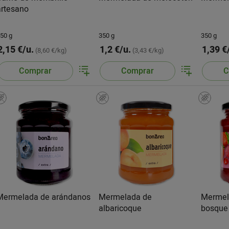
artesano
50 g
350 g
350 g
2,15 €/u.
1,2 €/u.
1,39 €
(8,60 €/kg)
(3,43 €/kg)
Comprar
Comprar
C
Mermelada de arándanos
Mermelada de
Mermela
albaricoque
bosque