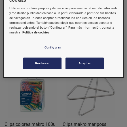
COOKIES
Utilizamos cookies propias y de terceros para analizar el uso del sitio web
Anilla bisagra
Arandelas adhesivas Plus
y mostrarte publicidad en base a un perfil elaborado a partir de tus hábitos
Office 200u
de navegación. Puedes aceptar o rechazar las cookies en los botones
correspondientes. También puedes elegir que cookies deseas aceptar o
20mm
25mm
32mm
40mm
rechazar pulsando el botón “Configurar”. Para más información, consulta
nuestra
Política de cookies
5 u.
2,14 €/u.
1,25 €/u.
(0,43 €/u.)
Configurar
Seleccionar
Comprar
Rechazar
Aceptar
Clips colores makro 100u
Clips makro mariposa