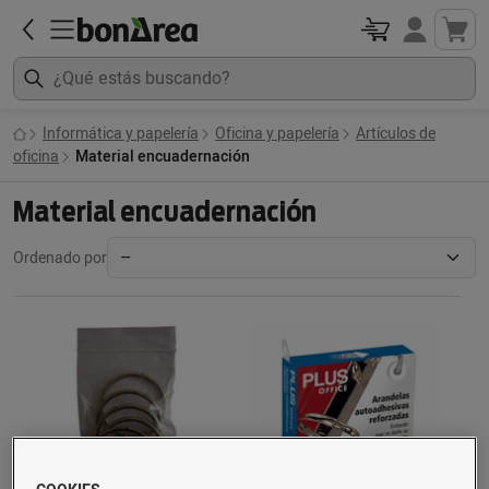
Informática y papelería
Oficina y papelería
Artículos de
oficina
Material encuadernación
Material encuadernación
Ordenado por