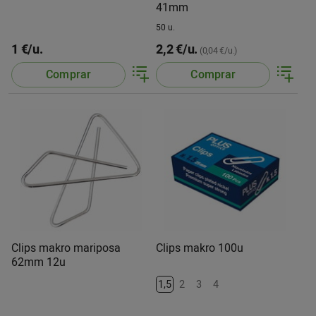
41mm
50 u.
1 €/u.
2,2 €/u.
(0,04 €/u.)
Comprar
Comprar
Clips makro mariposa
Clips makro 100u
62mm 12u
1,5
2
3
4