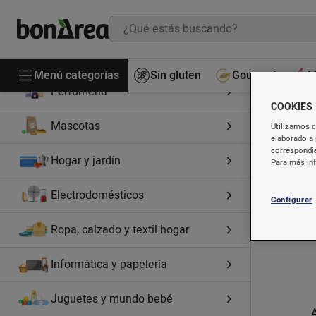
Droguería
Higiene y cosmética
Menú categorías
Sin gluten
Gourmet
M
Perfumería
COOKIES
Mascotas
Utilizamos c
elaborado a 
correspondie
Hogar y jardín
Para más in
Electrodomésticos
Configurar
Ropa, calzado y textil hogar
Informática y papelería
Juguetes y mundo bebé