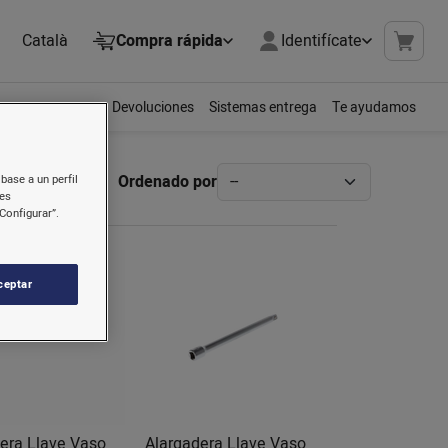
Català
Compra rápida
Identifícate
Devoluciones
Sistemas entrega
Te ayudamos
Ordenado por
base a un perfil
nes
Configurar”.
ceptar
era Llave Vaso
Alargadera Llave Vaso