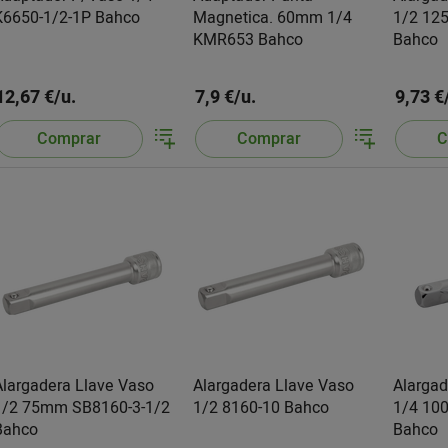
K6650-1/2-1P Bahco
Magnetica. 60mm 1/4
1/2 12
KMR653 Bahco
Bahco
12,67 €/u.
7,9 €/u.
9,73 €
Comprar
Comprar
C
Alargadera Llave Vaso
Alargadera Llave Vaso
Alargad
1/2 75mm SB8160-3-1/2
1/2 8160-10 Bahco
1/4 10
Bahco
Bahco