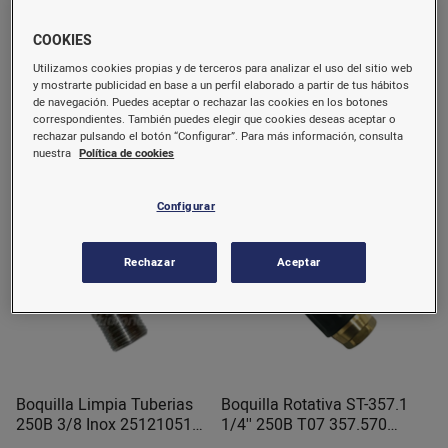
COOKIES
Arrastrador Rojo Plastico
Boquilla 1/4 25.09 Vano
66cm Con Mango MG2116
2673000106033
Utilizamos cookies propias y de terceros para analizar el uso del sitio web
Zar
Multidronet
y mostrarte publicidad en base a un perfil elaborado a partir de tus hábitos
1,0 u.
de navegación. Puedes aceptar o rechazar las cookies en los botones
30,25 €/u.
9,12 €/u.
correspondientes. También puedes elegir que cookies deseas aceptar o
rechazar pulsando el botón “Configurar”. Para más información, consulta
nuestra
Política de cookies
Comprar
Comprar
Configurar
Rechazar
Aceptar
Boquilla Limpia Tuberias
Boquilla Rotativa ST-357.1
250B 3/8 Inox 25121051
1/4'' 250B T07 357.570
Multidronet
Multidronet