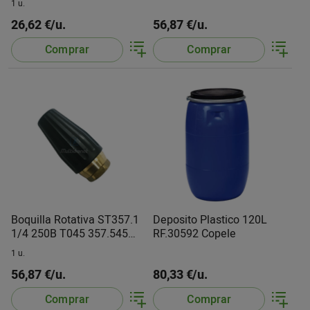
1 u.
26,62 €/u.
56,87 €/u.
Comprar
Comprar
Boquilla Rotativa ST357.1
Deposito Plastico 120L
1/4 250B T045 357.545
RF.30592 Copele
Multi
1 u.
56,87 €/u.
80,33 €/u.
Comprar
Comprar