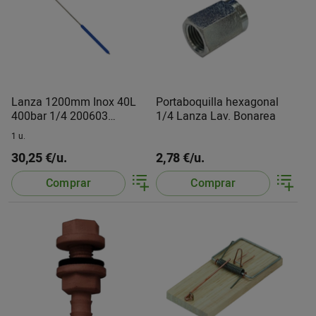
Lanza 1200mm Inox 40L
Portaboquilla hexagonal
400bar 1/4 200603
1/4 Lanza Lav. Bonarea
Multidronet
1 u.
30,25 €/u.
2,78 €/u.
Comprar
Comprar