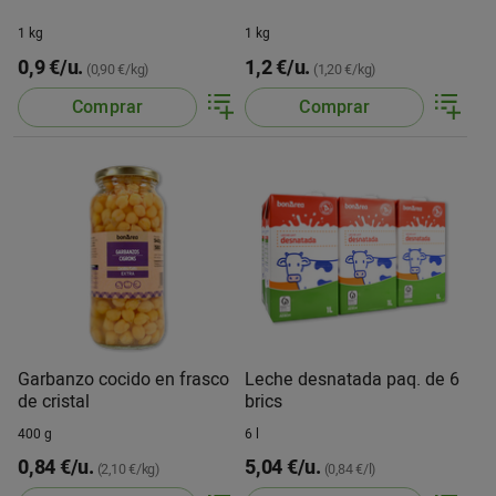
1 kg
1 kg
0,9 €/u.
1,2 €/u.
(0,90 €/kg)
(1,20 €/kg)
Comprar
Comprar
Garbanzo cocido en frasco
Leche desnatada paq. de 6
de cristal
brics
400 g
6 l
0,84 €/u.
5,04 €/u.
(2,10 €/kg)
(0,84 €/l)