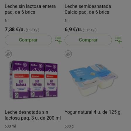
Leche sin lactosa entera
Leche semidesnatada
paq. de 6 brics
Calcio paq. de 6 brics
6 l
6 l
7,38 €/u.
6,9 €/u.
(1,23 €/l)
(1,15 €/l)
Comprar
Comprar
Leche desnatada sin
Yogur natural 4 u. de 125 g
lactosa paq. 3 u. de 200 ml
600 ml
500 g