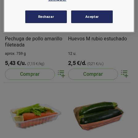
Rechazar
Aceptar
Pechuga de pollo amarillo
Huevos M rubio estuchado
fileteada
aprox. 759 g
12 u.
5,43 €/u.
2,5 €/d.
(7,15 €/kg)
(0,21 €/u.)
Comprar
Comprar