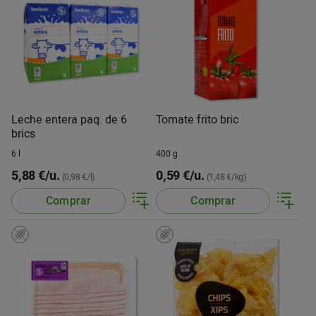
Leche entera paq. de 6
Tomate frito bric
brics
6 l
400 g
5,88 €/u.
0,59 €/u.
(0,98 €/l)
(1,48 €/kg)
Comprar
Comprar