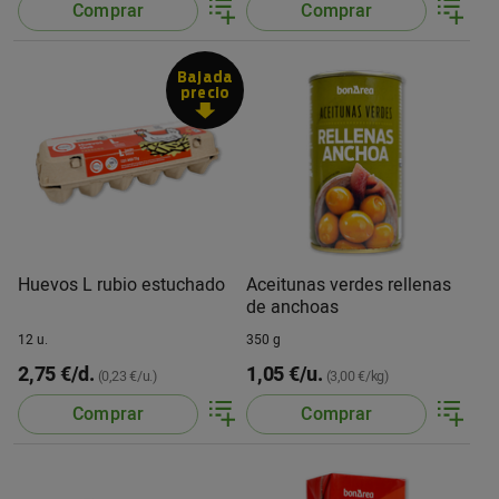
Comprar
Comprar
Bajada
precio
Huevos L rubio estuchado
Aceitunas verdes rellenas
de anchoas
12 u.
350 g
2,75 €/d.
1,05 €/u.
(0,23 €/u.)
(3,00 €/kg)
Comprar
Comprar