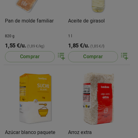
Pan de molde familiar
Aceite de girasol
820 g
1 l
1,55 €/u.
1,85 €/u.
(1,89 €/kg)
(1,85 €/l)
Comprar
Comprar
Azúcar blanco paquete
Arroz extra