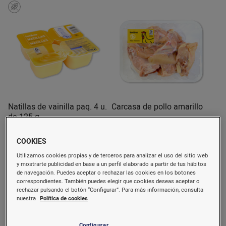
Natillas de vainilla paq. 4 u.
Carcasa de pollo amarillo
de 125 g
500 g
aprox. 913 g
COOKIES
1,15 €/u.
1,36 €/u.
(2,30 €/kg)
(1,49 €/kg)
Utilizamos cookies propias y de terceros para analizar el uso del sitio web
Comprar
Comprar
y mostrarte publicidad en base a un perfil elaborado a partir de tus hábitos
de navegación. Puedes aceptar o rechazar las cookies en los botones
correspondientes. También puedes elegir que cookies deseas aceptar o
rechazar pulsando el botón “Configurar”. Para más información, consulta
Bajada
nuestra
Política de cookies
precio
Configurar