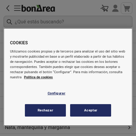
Artículos sin gluten
Lácteos y derivados
COOKIES
Utilizamos cookies propias y de terceros para analizar el uso del sitio web
Leche
y mostrarte publicidad en base a un perfil elaborado a partir de tus hábitos
de navegación. Puedes aceptar o rechazar las cookies en los botones
Yogures
correspondientes. También puedes elegir que cookies deseas aceptar o
rechazar pulsando el botón “Configurar”. Para más información, consulta
Postres
nuestra
Política de cookies
Bebidas vegetales
Configurar
Horchatas y batidos
Rechazar
Aceptar
Leches no líquidas
Nata, mantequilla y margarina