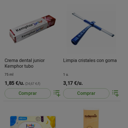
Crema dental junior
Limpia cristales con goma
Kemphor tubo
75 ml
1 u.
1,85 €/u.
3,17 €/u.
(24,67 €/l)
Comprar
Comprar