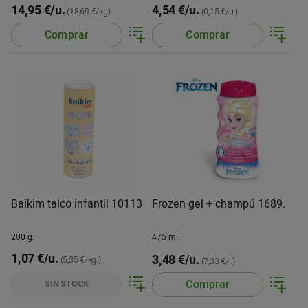
14,95 €/u.
4,54 €/u.
(18,69 €/kg)
(0,15 €/u.)
Comprar
Comprar
Baikim talco infantil 10113
Frozen gel + champú 1689.
200 g.
475 ml.
1,07 €/u.
3,48 €/u.
(5,35 €/kg.)
(7,33 €/l.)
Comprar
SIN STOCK