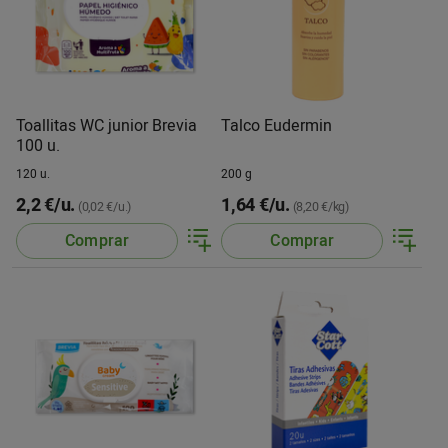
Toallitas WC junior Brevia
Talco Eudermin
100 u.
120 u.
200 g
2,2 €/u.
1,64 €/u.
(0,02 €/u.)
(8,20 €/kg)
Comprar
Comprar