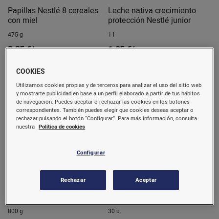
Papillas Nestlé 8 cereales
Leche nativa crecimiento
con miel
protección Nestlé junior
475 g
1 l
3,35 €/u.
1,95 €/u.
(7,05 €/kg)
(1,95 €/l)
Comprar
Comprar
COOKIES
Utilizamos cookies propias y de terceros para analizar el uso del sitio web
y mostrarte publicidad en base a un perfil elaborado a partir de tus hábitos
de navegación. Puedes aceptar o rechazar las cookies en los botones
correspondientes. También puedes elegir que cookies deseas aceptar o
rechazar pulsando el botón “Configurar”. Para más información, consulta
nuestra
Política de cookies
Configurar
Rechazar
Aceptar
Leche inicio Nidina 1
Pañal T/1 Nunex Premium
prémium
Care 2-4 kg.
800 g
30 u.