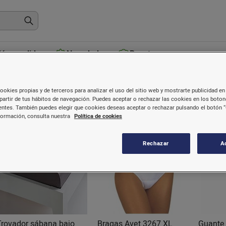
ás vendidos
Novedades
Recetas
opa, calzado y textil hogar
ookies propias y de terceros para analizar el uso del sitio web y mostrarte publicidad en 
partir de tus hábitos de navegación. Puedes aceptar o rechazar las cookies en los boto
ntes. También puedes elegir que cookies deseas aceptar o rechazar pulsando el botón “
formación, consulta nuestra
Política de cookies
Rechazar
A
Trovador sábana bajo
Bragas Avet 3267 XL
Guante 