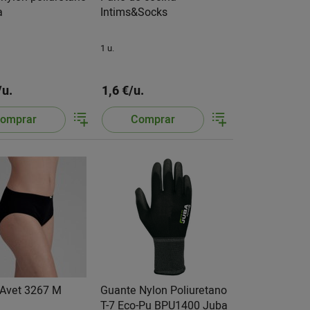
a
Intims&Socks
1 u.
/u.
1,6 €/u.
omprar
Comprar
 Avet 3267 M
Guante Nylon Poliuretano
T-7 Eco-Pu BPU1400 Juba