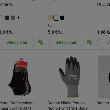
cama 90
T8 Jub
+
1 u.
8,8 €/u.
5,8 €/u.
1,06 €
Seleccionar
Seleccionar
C
Pierre Cardin calcetín
Guante Nitrilo Poroso
Bragas
mujer 35-41 P0371
Negro H5111NFT Juba