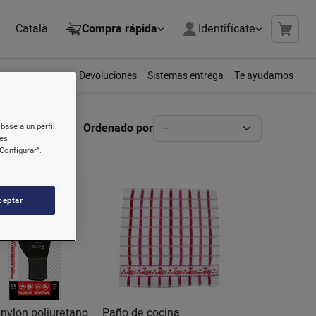
Català
Compra rápida
Identifícate
Devoluciones
Sistemas entrega
Te ayudamos
Ordenado por
base a un perfil
nes
Configurar”.
ceptar
nylon poliuretano
Paño de cocina