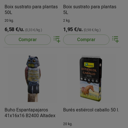
Boix sustrato para plantas
Boix sustrato para plantas
50L
5L
20 kg.
2 kg.
6,58 €/u.
1,95 €/u.
(0,33 €/kg.)
(0,98 €/kg.)
Comprar
Comprar
Buho Espantapajaros
Burés estiércol caballo 50 l.
41x16x16 B2400 Altadex
20 kg.