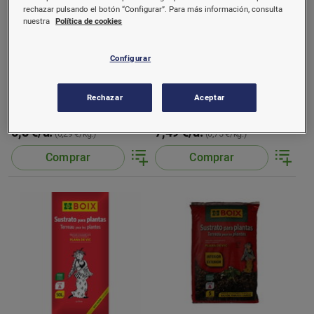
rechazar pulsando el botón “Configurar”. Para más información, consulta
nuestra
Política de cookies
Configurar
Boix compost estiercol 50L
Boix corteza de pino 40-
60mm decoracion 50L
Rechazar
Aceptar
20 kg.
10 kg.
5,8 €/u.
7,49 €/u.
(0,29 €/kg.)
(0,75 €/kg.)
Comprar
Comprar