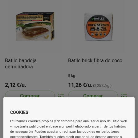
Batlle bandeja
Batlle brick fibra de coco
germinadora
5 kg.
2,12 €/u.
11,26 €/u.
(2,25 €/kg.)
Comprar
Comprar
COOKIES
Utilizamos cookies propias y de terceros para analizar el uso del sitio web
y mostrarte publicidad en base a un perfil elaborado a partir de tus hábitos
de navegación. Puedes aceptar o rechazar las cookies en los botones
correspondientes. También puedes elegir que cookies deseas aceptar o