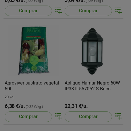
6,65 €/u.
5,04 €/u.
(0,33 €/kg.)
(0,36 €/kg.)
Comprar
Comprar
Agroviver sustrato vegetal
Aplique Hamar Negro 60W
50L
IP33 IL557052 S.Brico
20 kg.
6,38 €/u.
22,31 €/u.
(0,32 €/kg.)
Comprar
Comprar