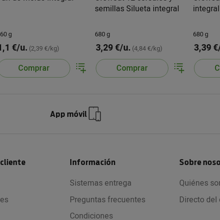
semillas Silueta integral
integral
60 g
680 g
680 g
1,1 €/u.
3,29 €/u.
3,39 €
(2,39 €/kg)
(4,84 €/kg)
Comprar
Comprar
C
App móvil
 cliente
Información
Sobre nos
Sistemas entrega
Quiénes s
nes
Preguntas frecuentes
Directo de
Condiciones