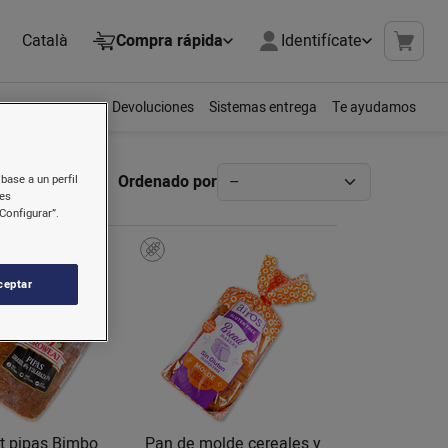
Català
Compra rápida
Identifícate
Devoluciones
Sistemas entrega
Te ayudamos
Ordenado por
base a un perfil
nes
Configurar”.
ceptar
t pipas Bimbo
Pan de molde cereales y