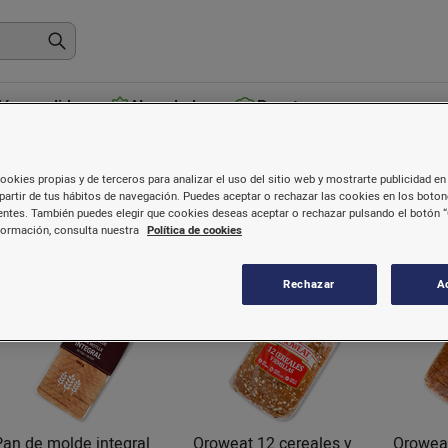
ás vendidos
Novedades
Recetas
ntegral
ookies propias y de terceros para analizar el uso del sitio web y mostrarte publicidad en 
partir de tus hábitos de navegación. Puedes aceptar o rechazar las cookies en los boto
ntes. También puedes elegir que cookies deseas aceptar o rechazar pulsando el botón “
formación, consulta nuestra
Política de cookies
Rechazar
A
Pan de molde integral
Oroweat 12 cereales y
Orowea