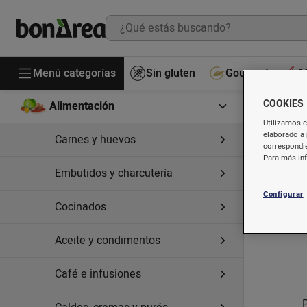
Menú categorías
Sin gluten
Gourmet
M
COOKIES
Alimentación
I
Utilizamos c
elaborado a 
Carnes y huevos
correspondie
Para más in
Embutidos y charcutería
Configurar
Cocinados
Aceite y condimentos
Café e infusiones