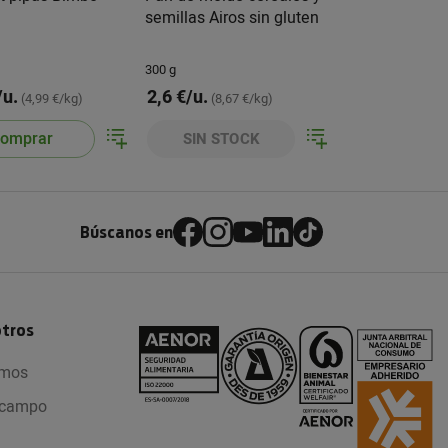
semillas Airos sin gluten
300 g
/u.
2,6 €/u.
(4,99 €/kg)
(8,67 €/kg)
omprar
SIN STOCK
Búscanos en
otros
omos
l campo