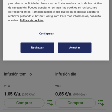
0,75 €/u.
0,75 €/u.
y mostrarte publicidad en base a un perfil elaborado a partir de tus hábitos
(0,04 €/u.)
(0,04 €/u.)
de navegación. Puedes aceptar o rechazar las cookies en los botones
Comprar
Comprar
correspondientes. También puedes elegir que cookies deseas aceptar o
rechazar pulsando el botón “Configurar”. Para más información, consulta
nuestra
Política de cookies
Configurar
Rechazar
Aceptar
Infusión tomillo
Infusión tila
20 u.
20 u.
1,05 €/u.
0,85 €/u.
(0,05 €/u.)
(0,04 €/u.)
Comprar
Comprar