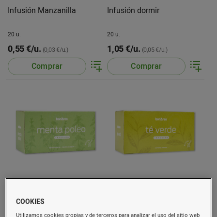
Infusión Manzanilla
Infusión dormir
20 u.
20 u.
0,55 €/u.
1,05 €/u.
(0,03 €/u.)
(0,05 €/u.)
Comprar
Comprar
Infusión poleo menta
Infusión té verde
COOKIES
20 u.
20 u.
Utilizamos cookies propias y de terceros para analizar el uso del sitio web