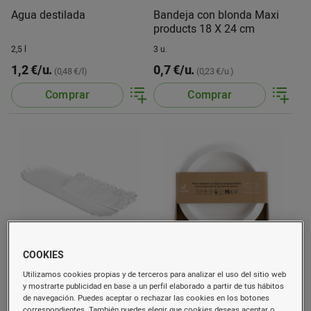
Agua destilada
Bandeja con blonda Maxi
products 18 X 24 cm
2,5 l
3 u.
1,2 €/u.
0,7 €/u.
(0,48 €/l)
(0,23 €/u.)
Comprar
Comprar
COOKIES
Bandeja + blonda
Platos caña de azúcar
Utilizamos cookies propias y de terceros para analizar el uso del sitio web
rectangular brazo 10x36
20cm
y mostrarte publicidad en base a un perfil elaborado a partir de tus hábitos
3008
de navegación. Puedes aceptar o rechazar las cookies en los botones
2 u.
12 u.
correspondientes. También puedes elegir que cookies deseas aceptar o