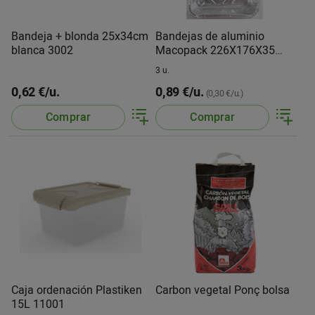
Bandeja + blonda 25x34cm
Bandejas de aluminio
blanca 3002
Macopack 226X176X35
mm
3 u.
0,62 €/u.
0,89 €/u.
(0,30 €/u.)
Comprar
Comprar
Caja ordenación Plastiken
Carbon vegetal Ponç bolsa
15L 11001