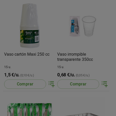
Vaso cartón Maxi 250 cc
Vaso irrompible
transparente 350cc
15 u.
15 u.
1,5 €/u.
0,68 €/u.
(0,10 €/u.)
(0,05 €/u.)
Comprar
Comprar