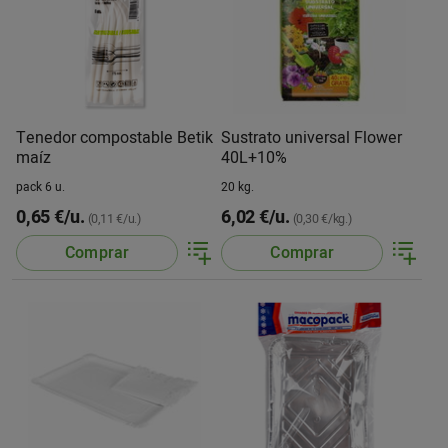
Tenedor compostable Betik
Sustrato universal Flower
maíz
40L+10%
pack 6 u.
20 kg.
0,65 €/u.
6,02 €/u.
(0,11 €/u.)
(0,30 €/kg.)
Comprar
Comprar