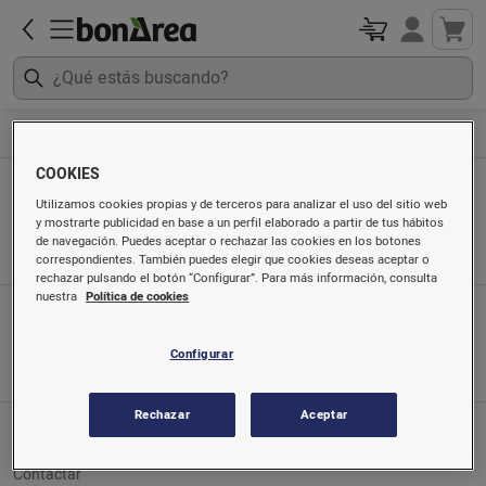
Higiene y cosmética
Higiene y cosmética
COOKIES
Higiene y cosmética
Utilizamos cookies propias y de terceros para analizar el uso del sitio web
y mostrarte publicidad en base a un perfil elaborado a partir de tus hábitos
Ordenado por
de navegación. Puedes aceptar o rechazar las cookies en los botones
correspondientes. También puedes elegir que cookies deseas aceptar o
rechazar pulsando el botón “Configurar”. Para más información, consulta
nuestra
Política de cookies
App móvil
Búscanos en
Configurar
Rechazar
Aceptar
Servicio al cliente
Contactar