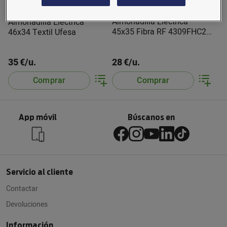
Almohadilla Eléctrica
Almohadilla Electrica
45x35 Fibra RF 4309FHC2
46x34 Textil Ufesa
Daga
35 €/u.
28 €/u.
Comprar
Comprar
App móvil
Búscanos en
Servicio al cliente
Contactar
Devoluciones
Información