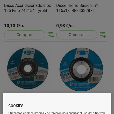
Disco Acondicionado Inox
Disco Hierro Basic 2in1
125 Fino 742154 Tyrolit
115x1,6 RF34332872
Tyrolit
10,13 €/u.
0,98 €/u.
Comprar
Comprar
Disco Hierro Basic 2in1
Disco Hierro Basic 2in1
115x2,5 RF.223021 Tyrolit
115x6 34468716 Tyrolit
COOKIES
Utilizamos cookies propias y de terceros para analizar el uso del sitio web