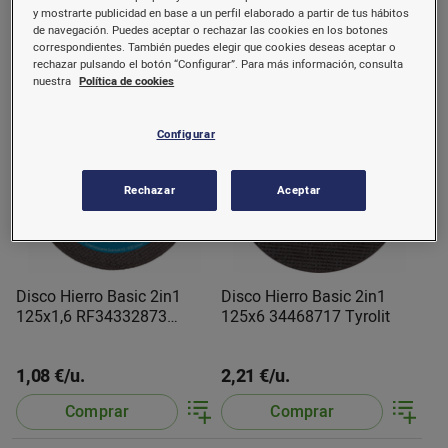
1,33 €/u.
2,04 €/u.
y mostrarte publicidad en base a un perfil elaborado a partir de tus hábitos
de navegación. Puedes aceptar o rechazar las cookies en los botones
Comprar
Comprar
correspondientes. También puedes elegir que cookies deseas aceptar o
rechazar pulsando el botón “Configurar”. Para más información, consulta
nuestra
Política de cookies
Configurar
Rechazar
Aceptar
Disco Hierro Basic 2in1
Disco Hierro Basic 2in1
125x1,6 RF34332873
125x6 34468717 Tyrolit
Tyrolit
1,08 €/u.
2,21 €/u.
Comprar
Comprar