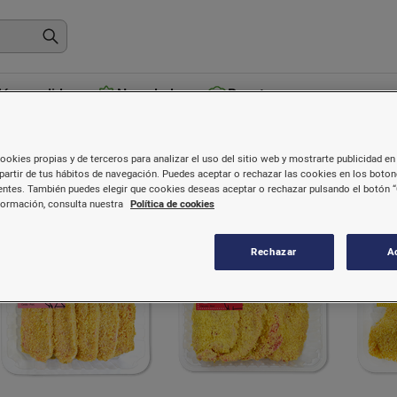
ás vendidos
Novedades
Recetas
roductos sin gluten
ookies propias y de terceros para analizar el uso del sitio web y mostrarte publicidad en 
partir de tus hábitos de navegación. Puedes aceptar o rechazar las cookies en los boto
ncontrarás todos los productos sin gluten agrupados en este a
ntes. También puedes elegir que cookies deseas aceptar o rechazar pulsando el botón “
formación, consulta nuestra
Política de cookies
Rechazar
A