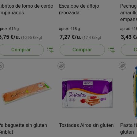
Libritos de lomo de cerdo
Escalope de añojo
Pechuga
empanados
rebozada
amarill
empan
prox. 616 g
aprox. 418 g
aprox. 41
6,75 €/u.
7,27 €/u.
3,43 €
(10,95 €/kg)
(17,4 €/kg)
Comprar
Comprar
C
Pa baguette sin gluten
Tostadas Airos sin gluten
Pasta f
Sinblat
gluten