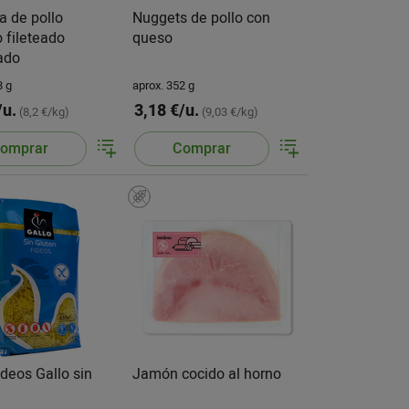
 de pollo
Nuggets de pollo con
o fileteado
queso
ado
8 g
aprox. 352 g
/u.
3,18 €/u.
(8,2 €/kg)
(9,03 €/kg)
omprar
Comprar
ideos Gallo sin
Jamón cocido al horno