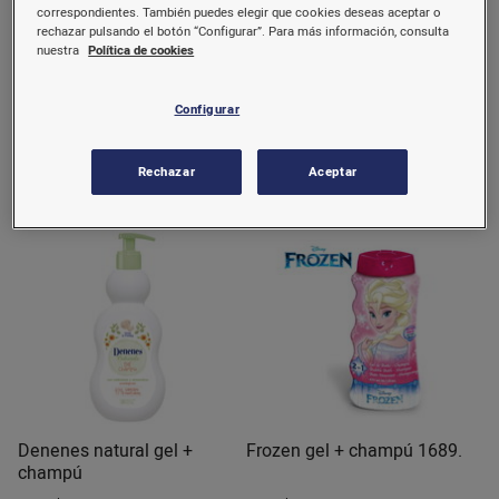
correspondientes. También puedes elegir que cookies deseas aceptar o
rechazar pulsando el botón “Configurar”. Para más información, consulta
Avengers gel y champú
Denenes gel champú
nuestra
Política de cookies
infantil
350 ml.
600 ml.
Configurar
5,77 €/u.
3,85 €/u.
(16,49 €/l.)
(6,42 €/ml.)
Rechazar
Aceptar
Comprar
Comprar
Denenes natural gel +
Frozen gel + champú 1689.
champú