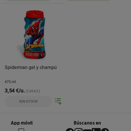
Spiderman gel y champú
475 ml.
3,54 €/u.
(7,45 €/l.)
SIN STOCK
App móvil
Búscanos en