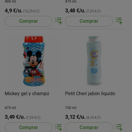
400 ml.
475 ml.
4,9 €/u.
3,48 €/u.
(12,25 €/l.)
(7,33 €/l.)
Comprar
Comprar
Mickey gel y champú
Petit Cheri jabón líquido
475 ml.
750 ml.
3,49 €/u.
3,12 €/u.
(7,35 €/l.)
(4,16 €/l.)
Comprar
Comprar