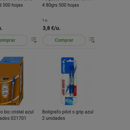
d 500 hojas
4 80grs 500 hojas
1 u.
u.
3,8 €/u.
omprar
Comprar
o bic cristal azul
Bolígrafo pilot s grip azul
dades 021701
2 unidades