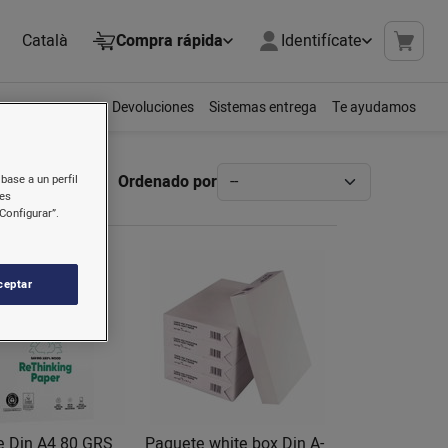
Català
Compra rápida
Identifícate
Devoluciones
Sistemas entrega
Te ayudamos
Ordenado por
base a un perfil
nes
Configurar”.
ceptar
e Din A4 80 GRS
Paquete white box Din A-