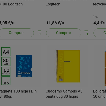
B100 Logitech
Logitech
recycle
1 u.
6,05 €/u.
11,86 €/u.
4,4 €/
Comprar
Comprar
C
Paquete 100 hojas Din
Cuaderno Campus A5
Bolígraf
A4 80gr.
pauta 60g 80 hojas
50 uni