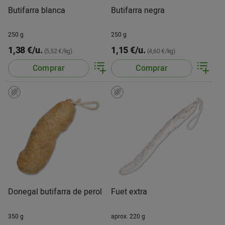
Butifarra blanca
Butifarra negra
250 g
250 g
1,38 €/u.
1,15 €/u.
(5,52 €/kg)
(4,60 €/kg)
Comprar
Comprar
Donegal butifarra de perol
Fuet extra
350 g
aprox. 220 g