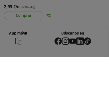
2,99 €/u.
(5,98 €/kg)
Comprar
App móvil
Búscanos en
Servicio al cliente
Contactar
Devoluciones
Información
Sistemas entrega
Preguntas frecuentes
Condiciones