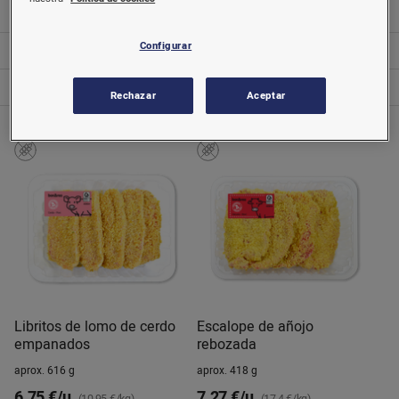
Repostería
Configurar
Salsas
Sector bebé e infantil
Rechazar
Aceptar
Libritos de lomo de cerdo
Escalope de añojo
empanados
rebozada
aprox. 616 g
aprox. 418 g
6,75 €/u.
7,27 €/u.