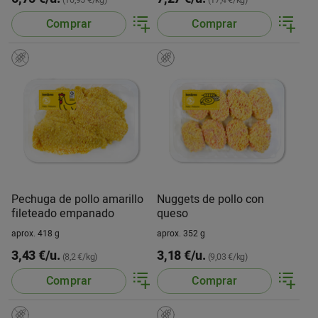
(10,95 €/kg)
(17,4 €/kg)
Comprar
Comprar
Pechuga de pollo amarillo
Nuggets de pollo con
fileteado empanado
queso
aprox. 418 g
aprox. 352 g
3,43 €/u.
3,18 €/u.
(8,2 €/kg)
(9,03 €/kg)
Comprar
Comprar