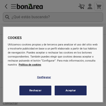
Alimentación
Pastelería, galletas y cereales
COOKIES
Pastelería, galletas y cereales
Utilizamos cookies propias y de terceros para analizar el uso del sitio web
y mostrarte publicidad en base a un perfil elaborado a partir de tus hábitos
Ordenado por
de navegación. Puedes aceptar o rechazar las cookies en los botones
correspondientes. También puedes elegir que cookies deseas aceptar o
rechazar pulsando el botón “Configurar”. Para más información, consulta
nuestra
Política de cookies
App móvil
Búscanos en
Configurar
Rechazar
Aceptar
Servicio al cliente
Contactar