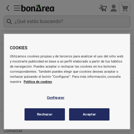
Bricolaje
Fontanería
COOKIES
Fontanería
Utilizamos cookies propias y de terceros para analizar el uso del sitio web
y mostrarte publicidad en base a un perfil elaborado a partir de tus hábitos
Ordenado por
de navegación. Puedes aceptar o rechazar las cookies en los botones
correspondientes. También puedes elegir que cookies deseas aceptar o
rechazar pulsando el botón “Configurar”. Para más información, consulta
nuestra
Política de cookies
App móvil
Búscanos en
Configurar
Rechazar
Aceptar
Servicio al cliente
Contactar