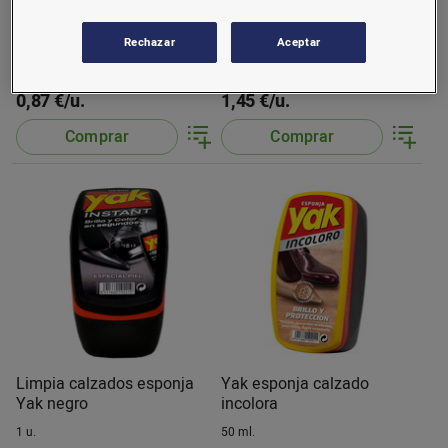
Cepillo betún encerado
Cepillo calzado pelo
Rechazar
Aceptar
0,87 €/u.
1,45 €/u.
Comprar
Comprar
Limpia calzados esponja
Yak esponja calzado
Yak negro
incolora
1 u.
50 ml.