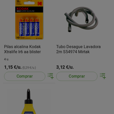
Pilas alcalina Kodak
Tubo Desague Lavadora
Xtralife lr6 aa blister
2m S54974 Mirtak
4 u.
1,15 €/u.
3,12 €/u.
(0,29 €/u.)
Comprar
Comprar