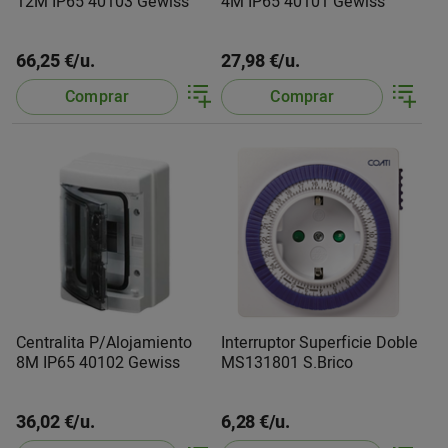
12M IP65 40103 Gewiss
4M IP65 40101 Gewiss
66,25 €/u.
27,98 €/u.
Comprar
Comprar
Centralita P/Alojamiento
Interruptor Superficie Doble
8M IP65 40102 Gewiss
MS131801 S.Brico
36,02 €/u.
6,28 €/u.