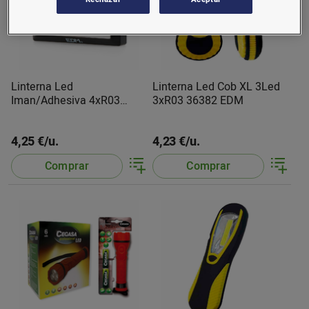
Linterna Led
Linterna Led Cob XL 3Led
Iman/Adhesiva 4xR03
3xR03 36382 EDM
36440 EDM
4,25 €/u.
4,23 €/u.
Comprar
Comprar