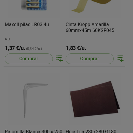
Maxell pilas LR03 4u
Cinta Krepp Amarilla
60mmx45m 60KSF045
Cellofix
4 u.
1,37 €/u.
1,83 €/u.
(0,34 €/u.)
Comprar
Comprar
Palomilla Blanca 300 x 250
Hoja Lija 230x280 G180