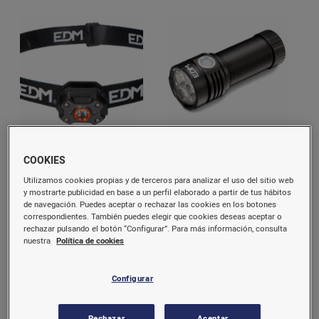
Linterna Frontal Led Mini
Linterna Led Flashlight
COOKIES
Recarg.400L 36417 EDM
Recargable 36406 EDM
Utilizamos cookies propias y de terceros para analizar el uso del sitio web
y mostrarte publicidad en base a un perfil elaborado a partir de tus hábitos
12,41 €/u.
42,98 €/u.
de navegación. Puedes aceptar o rechazar las cookies en los botones
correspondientes. También puedes elegir que cookies deseas aceptar o
rechazar pulsando el botón “Configurar”. Para más información, consulta
Comprar
Comprar
nuestra
Política de cookies
Configurar
Rechazar
Aceptar