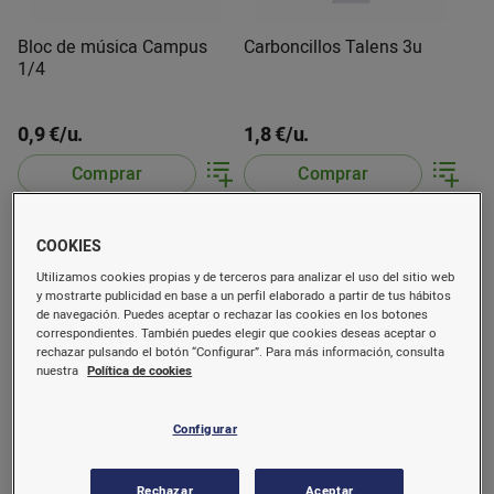
Bloc de música Campus
Carboncillos Talens 3u
1/4
0,9 €/u.
1,8 €/u.
Comprar
Comprar
COOKIES
Utilizamos cookies propias y de terceros para analizar el uso del sitio web
y mostrarte publicidad en base a un perfil elaborado a partir de tus hábitos
de navegación. Puedes aceptar o rechazar las cookies en los botones
correspondientes. También puedes elegir que cookies deseas aceptar o
rechazar pulsando el botón “Configurar”. Para más información, consulta
nuestra
Política de cookies
Configurar
Ceras de colores dacs 12u
Ceras de colores manley
15u
Rechazar
Aceptar