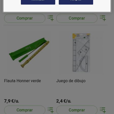
12 u.
15 u.
2,95 €/u.
3,8 €/u.
(0,25 €/u.)
(0,25 €/u.)
Comprar
Comprar
Flauta Honner verde
Juego de dibujo
7,9 €/u.
2,4 €/u.
Comprar
Comprar