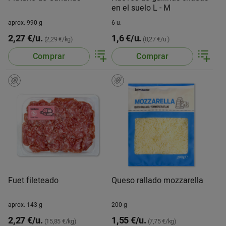
en el suelo L - M
aprox. 990 g
6 u.
2,27 €/u.
1,6 €/u.
(2,29 €/kg)
(0,27 €/u.)
Comprar
Comprar
Fuet fileteado
Queso rallado mozzarella
aprox. 143 g
200 g
2,27 €/u.
1,55 €/u.
(15,85 €/kg)
(7,75 €/kg)