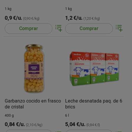
1 kg
1 kg
0,9 €/u.
1,2 €/u.
(0,90 €/kg)
(1,20 €/kg)
Comprar
Comprar
Garbanzo cocido en frasco
Leche desnatada paq. de 6
de cristal
brics
400 g
6 l
0,84 €/u.
5,04 €/u.
(2,10 €/kg)
(0,84 €/l)