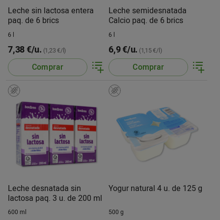
Leche sin lactosa entera
Leche semidesnatada
paq. de 6 brics
Calcio paq. de 6 brics
6 l
6 l
7,38 €/u.
6,9 €/u.
(1,23 €/l)
(1,15 €/l)
Comprar
Comprar
Leche desnatada sin
Yogur natural 4 u. de 125 g
lactosa paq. 3 u. de 200 ml
600 ml
500 g