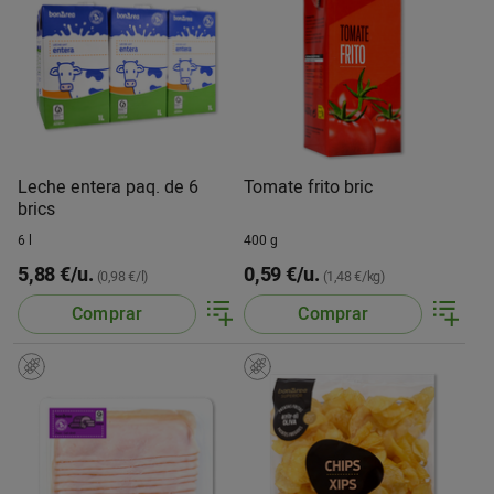
Leche entera paq. de 6
Tomate frito bric
brics
6 l
400 g
5,88 €/u.
0,59 €/u.
(0,98 €/l)
(1,48 €/kg)
Comprar
Comprar