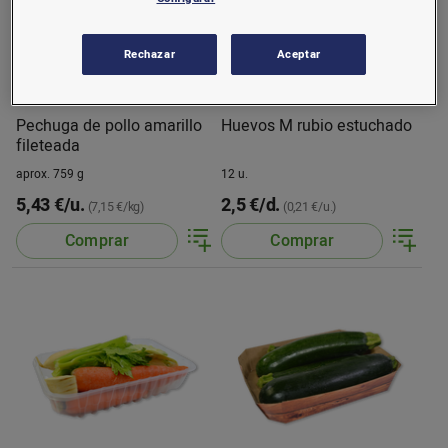
Rechazar
Aceptar
Pechuga de pollo amarillo
Huevos M rubio estuchado
fileteada
aprox. 759 g
12 u.
5,43 €/u.
2,5 €/d.
(7,15 €/kg)
(0,21 €/u.)
Comprar
Comprar