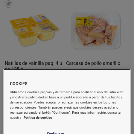
Natillas de vainilla paq. 4 u.
Carcasa de pollo amarillo
de 125 g
500 g
aprox. 913 g
COOKIES
1,15 €/u.
1,36 €/u.
(2,30 €/kg)
(1,49 €/kg)
Utilizamos cookies propias y de terceros para analizar el uso del sitio web
Comprar
Comprar
y mostrarte publicidad en base a un perfil elaborado a partir de tus hábitos
de navegación. Puedes aceptar o rechazar las cookies en los botones
correspondientes. También puedes elegir que cookies deseas aceptar o
rechazar pulsando el botón “Configurar”. Para más información, consulta
Bajada
nuestra
Política de cookies
precio
Configurar