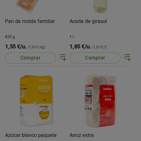
Pan de molde familiar
Aceite de girasol
820 g
1 l
1,55 €/u.
1,85 €/u.
(1,89 €/kg)
(1,85 €/l)
Comprar
Comprar
Azúcar blanco paquete
Arroz extra