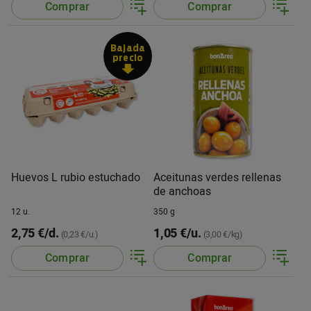
Comprar
Comprar
Bajada
precio
Huevos L rubio estuchado
Aceitunas verdes rellenas
de anchoas
12 u.
350 g
2,75 €/d.
1,05 €/u.
(0,23 €/u.)
(3,00 €/kg)
Comprar
Comprar