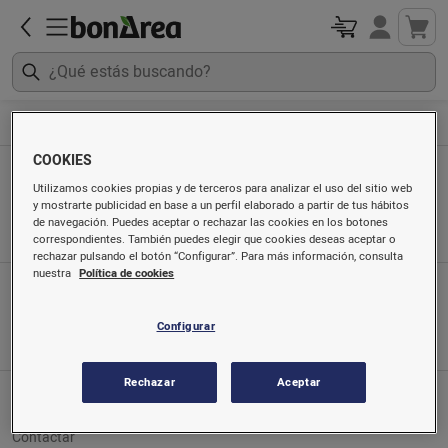
Material ganadero
Control ambiental
COOKIES
Control ambiental
Utilizamos cookies propias y de terceros para analizar el uso del sitio web
y mostrarte publicidad en base a un perfil elaborado a partir de tus hábitos
Ordenado por
de navegación. Puedes aceptar o rechazar las cookies en los botones
correspondientes. También puedes elegir que cookies deseas aceptar o
rechazar pulsando el botón “Configurar”. Para más información, consulta
nuestra
Política de cookies
App móvil
Búscanos en
Configurar
Rechazar
Aceptar
Servicio al cliente
Contactar