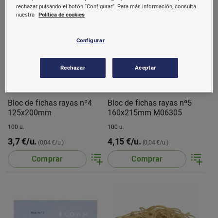
rechazar pulsando el botón “Configurar”. Para más información, consulta
nuestra
Política de cookies
Configurar
Rechazar
Aceptar
Bloc de fichas rayas nº4
Bloc de fichas rayas nº5
125x200mm
160x215mm M06305
100 u.
100 u.
3,7 €/u.
4,15 €/u.
(0,04 €/u.)
(0,04 €/u.)
Comprar
Comprar