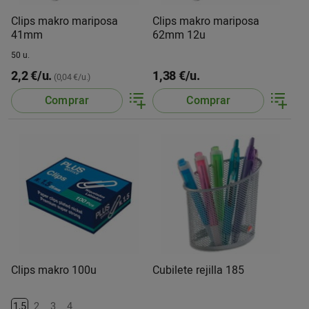
Clips makro mariposa
Clips makro mariposa
41mm
62mm 12u
50 u.
2,2 €/u.
1,38 €/u.
(0,04 €/u.)
Comprar
Comprar
Clips makro 100u
Cubilete rejilla 185
1,5
2
3
4