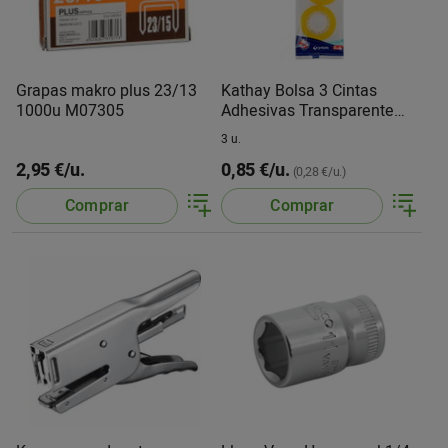
Grapas makro plus 23/13
Kathay Bolsa 3 Cintas
1000u M07305
Adhesivas Transparente
12MMX33M
3 u.
2,95 €/u.
0,85 €/u.
(0,28 €/u.)
Comprar
Comprar