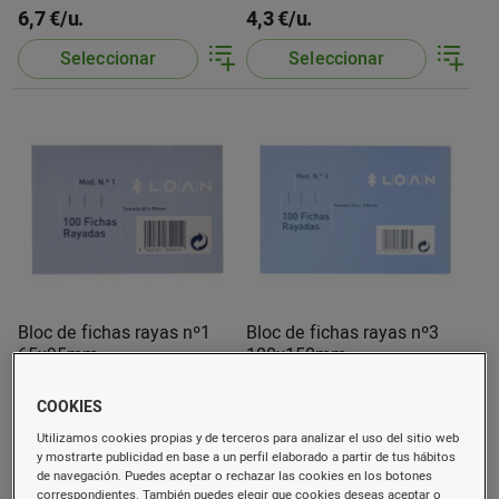
6,7 €/u.
4,3 €/u.
Seleccionar
Seleccionar
Bloc de fichas rayas nº1
Bloc de fichas rayas nº3
65x95mm
100x150mm
100 u.
100 u.
COOKIES
0,99 €/u.
2 €/u.
(0,01 €/u.)
(0,02 €/u.)
Utilizamos cookies propias y de terceros para analizar el uso del sitio web
Comprar
Comprar
y mostrarte publicidad en base a un perfil elaborado a partir de tus hábitos
de navegación. Puedes aceptar o rechazar las cookies en los botones
correspondientes. También puedes elegir que cookies deseas aceptar o