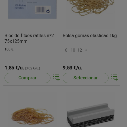
Bloc de fitxes ratlles nº2
Bolsa gomas elásticas 1kg
75x125mm
100 u.
+
6
10
12
1,85 €/u.
9,53 €/u.
(0,02 €/u.)
Comprar
Seleccionar