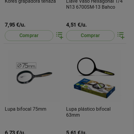
Kores grapadora tenaza
Llave Vaso Hexagonal 1/4
N13 6700SM-13 Bahco
7,95 €/u.
4,51 €/u.
Comprar
Comprar
Lupa bifocal 75mm
Lupa plástico bifocal
63mm
6,73 €/u.
5,61 €/u.