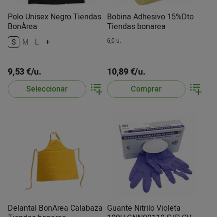
Polo Unisex Negro Tiendas
Bobina Adhesivo 15%Dto
BonÀrea
Tiendas bonarea
+
6,0 u.
S
M
L
9,53 €/u.
10,89 €/u.
Seleccionar
Comprar
Delantal BonArea Calabaza
Guante Nitrilo Violeta