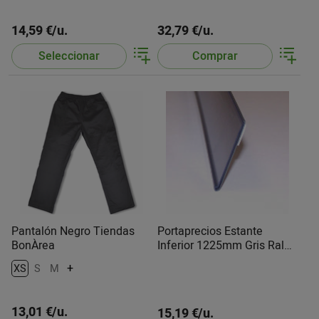
14,59 €/u.
32,79 €/u.
Seleccionar
Comprar
Pantalón Negro Tiendas
Portaprecios Estante
BonÀrea
Inferior 1225mm Gris Ral
7039
+
XS
S
M
13,01 €/u.
15,19 €/u.