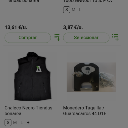
Tiendas bonarea
100U.GNN00110 S/P CV
S
M
L
13,61 €/u.
3,87 €/u.
Comprar
Seleccionar
Chaleco Negro Tiendas
Monedero Taquilla /
bonarea
Guardacarros 44.D1E
Negro Ojmar
+
S
M
L