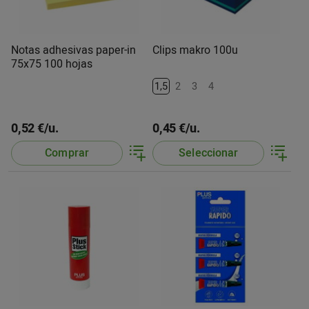
Notas adhesivas paper-in
Clips makro 100u
75x75 100 hojas
1,5
2
3
4
0,52 €/u.
0,45 €/u.
Comprar
Seleccionar