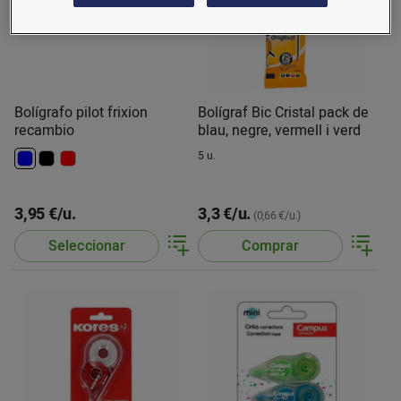
Bolígrafo pilot frixion
Bolígraf Bic Cristal pack de
recambio
blau, negre, vermell i verd
5 u.
3,95 €/u.
3,3 €/u.
(0,66 €/u.)
Seleccionar
Comprar