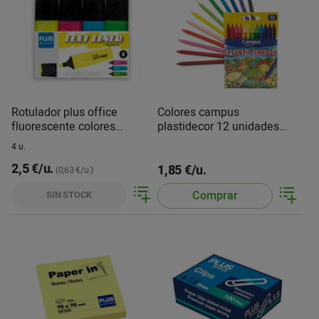
Rotulador plus office
Colores campus
fluorescente colores
plastidecor 12 unidades
M14821
M10100
4 u.
2,5 €/u.
1,85 €/u.
(0,63 €/u.)
Comprar
SIN STOCK