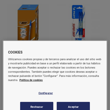
Bolígrafo bic cristal azul 50
Bolígrafo pilot s grip azul 2
COOKIES
unidades 021701
unidades
Utilizamos cookies propias y de terceros para analizar el uso del sitio web
y mostrarte publicidad en base a un perfil elaborado a partir de tus hábitos
de navegación. Puedes aceptar o rechazar las cookies en los botones
13,6 €/u.
2,3 €/u.
correspondientes. También puedes elegir que cookies deseas aceptar o
rechazar pulsando el botón “Configurar”. Para más información, consulta
Comprar
Comprar
nuestra
Política de cookies
Configurar
Rechazar
Aceptar