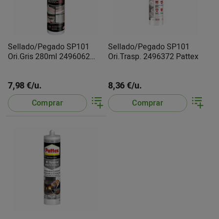
Sellado/Pegado SP101
Sellado/Pegado SP101
Ori.Gris 280ml 2496062
Ori.Trasp. 2496372 Pattex
Pattex
7,98 €/u.
8,36 €/u.
Comprar
Comprar