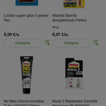
Loctite super glue-3 power
Masilla Barrita
flex
Arreglalotodo Pattex
48 gr.
5,09 €/u.
8,07 €/u.
Comprar
Comprar
No Mas Clavos Invisible
Nural 2 Reparador Esmalte
Tubo 1952453 Pattex
Porcelana Bl 2668456