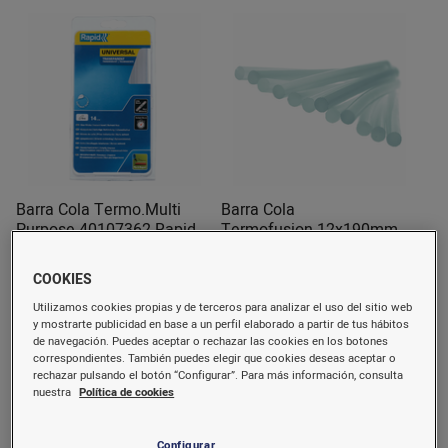
Barra Cola Termo.Multi
Barra Cola
Purpose 40107362 Rapid
Termofusion.12x190mm
40302799 Rapid
250 gr.
COOKIES
10,62 €/u.
19,36 €/u.
Utilizamos cookies propias y de terceros para analizar el uso del sitio web
Comprar
Comprar
y mostrarte publicidad en base a un perfil elaborado a partir de tus hábitos
de navegación. Puedes aceptar o rechazar las cookies en los botones
correspondientes. También puedes elegir que cookies deseas aceptar o
rechazar pulsando el botón “Configurar”. Para más información, consulta
nuestra
Política de cookies
Configurar