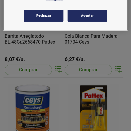
Rechazar
Aceptar
Barrita Arreglatodo
Cola Blanca Para Madera
BL.48Gr.2668470 Pattex
01704 Ceys
8,07 €/u.
6,27 €/u.
Comprar
Comprar