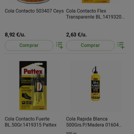
Cola Contacto 503407 Ceys
Cola Contacto Flex
Transparente BL.1419320
Pattex
8,92 €/u.
2,63 €/u.
Comprar
Comprar
Cola Contacto Fuerte
Cola Rapida Blanca
BL.50Gr.1419315 Pattex
500Grs.P/Madera 01604
Ceys
500 gr.