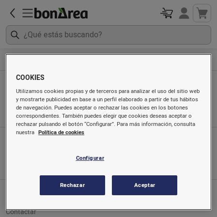
Ropa, calzado y textil hogar
Textil cama
COOKIES
Textil cama
Utilizamos cookies propias y de terceros para analizar el uso del sitio web
y mostrarte publicidad en base a un perfil elaborado a partir de tus hábitos
Ordenado por
de navegación. Puedes aceptar o rechazar las cookies en los botones
correspondientes. También puedes elegir que cookies deseas aceptar o
rechazar pulsando el botón “Configurar”. Para más información, consulta
nuestra
Política de cookies
App móvil
Búscanos en
Configurar
Rechazar
Aceptar
Servicio al cliente
Contactar