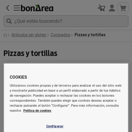
Artículos sin gluten
Cocinados
Pizzas y tortillas
Pizzas y tortillas
COOKIES
Utilizamos cookies propias y de terceros para analizar el uso del sitio web
y mostrarte publicidad en base a un perfil elaborado a partir de tus hábitos
de navegación. Puedes aceptar o rechazar las cookies en los botones
correspondientes. También puedes elegir que cookies deseas aceptar o
rechazar pulsando el botón “Configurar”. Para más información, consulta
nuestra
Política de cookies
Tortilla fresca de patatas
Tortilla fresca de patatas
Configurar