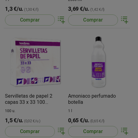
1,3 €/u.
3,69 €/u.
(1,30 €/l)
(1,42 €/l)
Comprar
Comprar
Servilletas de papel 2
Amoniaco perfumado
capas 33 x 33 100
botella
servilletas
100 u.
1 l
1,5 €/u.
0,65 €/u.
(0,02 €/u.)
(0,65 €/l)
Comprar
Comprar