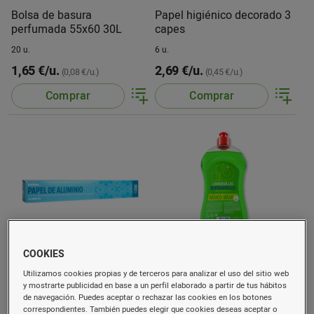
Bolsa de basura
Papel higiénico decorado 3
perfumada 55x60 30L
capes
20 u.
6 u.
1,65 €/u.
2,69 €/u.
(0,08 €/u.)
(0,45 €/u.)
Comprar
Comprar
COOKIES
Papel aluminio uso
Lavavajillas verde
Utilizamos cookies propias y de terceros para analizar el uso del sitio web
doméstico
y mostrarte publicidad en base a un perfil elaborado a partir de tus hábitos
de navegación. Puedes aceptar o rechazar las cookies en los botones
30 m
1 l
correspondientes. También puedes elegir que cookies deseas aceptar o