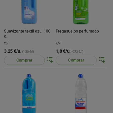
Suavizante textil azul 100
Fregasuelos perfumado
d.
2,5 l
2,5 l
3,25 €/u.
1,8 €/u.
(1,30 €/l)
(0,72 €/l)
Comprar
Comprar