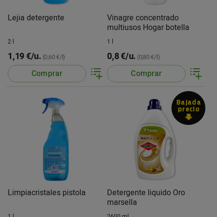
Lejia detergente
Vinagre concentrado
multiusos Hogar botella
2 l
1 l
1,19 €/u.
0,8 €/u.
(0,60 €/l)
(0,80 €/l)
Comprar
Comprar
Bajada
precio
Limpiacristales pistola
Detergente liquido Oro
marsella
1 l
2600 ml