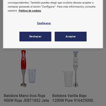
correspondientes. También puedes elegir que cookies deseas aceptar o
rechazar pulsando el botón “Configurar”. Para más información, consulta
Batidora Amasadora
Batidora Bapi 850W Plus
nuestra
Política de cookies
Station 500W Inox
Inox Taurus
913529000 Taurus
Configurar
27,12 €/u.
32,8 €/u.
Rechazar
Aceptar
Comprar
Comprar
Batidora Mano Inox Roja
Batidora Varilla Bapi
900W Roja JEBT1852 Jata
1200W Pure 916425000
Taurus