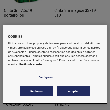
Cinta 3m 7,5x19
Cinta 3m magica 33x19
portarrollos
810
2,8 €/u.
3,25 €/u.
COOKIES
Comprar
Comprar
Utilizamos cookies propias y de terceros para analizar el uso del sitio web
y mostrarte publicidad en base a un perfil elaborado a partir de tus hábitos
de navegación. Puedes aceptar o rechazar las cookies en los botones
correspondientes. También puedes elegir que cookies deseas aceptar o
rechazar pulsando el botón “Configurar”. Para más información, consulta
nuestra
Política de cookies
Configurar
Rechazar
Aceptar
Cinta adhesiva power
Cinta invisible Plus Office
10Mx50M 33243
19mx7,5