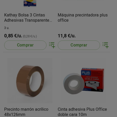
Kathay Bolsa 3 Cintas
Máquina precintadora plus
Adhesivas Transparente
office
12MMX33M
3 u.
0,85 €/u.
11,8 €/u.
(0,28 €/u.)
Comprar
Comprar
Precinto marrón acrílico
Cinta adhesiva Plus Office
48x126mm
doble cara 10m