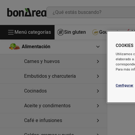
Menú categorías
Sin gluten
Gourmet
M
COOKIES
Alimentación
Utilizamos c
elaborado a 
Carnes y huevos
correspondie
Para más in
Embutidos y charcutería
Configurar
Cocinados
Aceite y condimentos
Café e infusiones