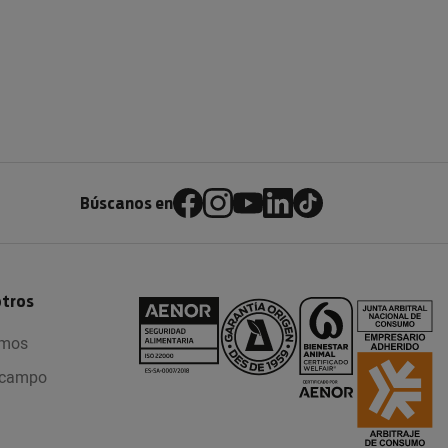
Búscanos en
otros
omos
l campo