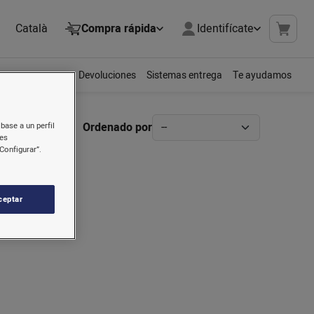
Català
Compra rápida
Identifícate
Devoluciones
Sistemas entrega
Te ayudamos
Ordenado por
base a un perfil
nes
Configurar”.
ceptar