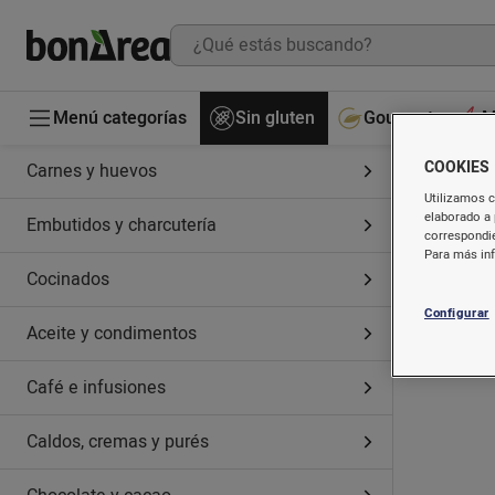
Menú categorías
Sin gluten
Gourmet
M
COOKIES
Carnes y huevos
Utilizamos c
elaborado a 
Embutidos y charcutería
correspondie
Para más in
Cocinados
Configurar
Aceite y condimentos
Café e infusiones
Caldos, cremas y purés