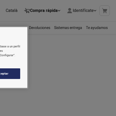
Català
Compra rápida
Identifícate
Devoluciones
Sistemas entrega
Te ayudamos
base a un perfil
nes
Configurar”.
ceptar