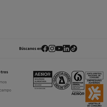
Búscanos en
otros
omos
l campo