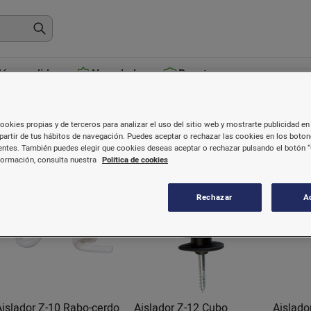
ás vendidos
Novedades
Recetas
Aisladores
ookies propias y de terceros para analizar el uso del sitio web y mostrarte publicidad en 
partir de tus hábitos de navegación. Puedes aceptar o rechazar las cookies en los boto
ntes. También puedes elegir que cookies deseas aceptar o rechazar pulsando el botón “
formación, consulta nuestra
Política de cookies
Rechazar
A
Aislador Z-10 Rabo-cerdo
Aislador Z-12 Cubo
Aislado