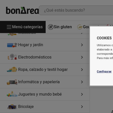
Higiene y cosmética
Perfumería
Menú categorías
Sin gluten
Gourmet
M
Mascotas
COOKIES
Hogar y jardín
Utilizamos c
elaborado a 
correspondie
Electrodomésticos
Para más in
Ropa, calzado y textil hogar
Configurar
Informática y papelería
Juguetes y mundo bebé
Bricolaje