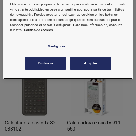
Utilizamos cookies propias y de terceros para analizar el uso del sitio web
y mostrarte publicidad en base a un perfil elaborado a partir de tus hábitos
Calculadora casio FX-82SP
Calculadora casio color
de navegación. Puedes aceptar o rechazar las cookies en los botones
038103
038112
correspondientes. También puedes elegir que cookies deseas aceptar o
rechazar pulsando el botón “Configurar”. Para más información, consulta
1 u.
nuestra
Política de cookies
21,05 €/u.
14,2 €/u.
Configurar
Comprar
Comprar
Rechazar
Aceptar
Calculadora casio fx-82
Calculadora casio fx-911
038102
560