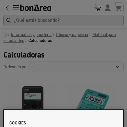
Informática y papelería
Oficina y papelería
Material para
estudiantes
Calculadoras
Calculadoras
Ordenado por
COOKIES