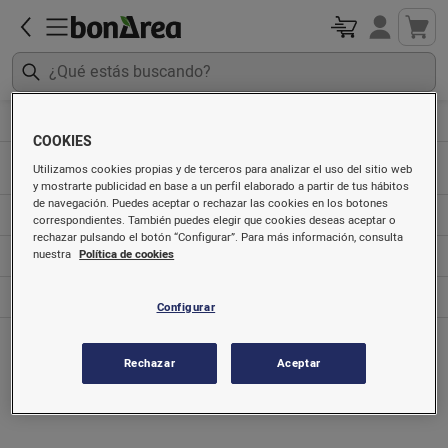
Artículos sin gluten
Café e infusiones
COOKIES
Utilizamos cookies propias y de terceros para analizar el uso del sitio web
Cápsulas de café
y mostrarte publicidad en base a un perfil elaborado a partir de tus hábitos
de navegación. Puedes aceptar o rechazar las cookies en los botones
Café molido y en grano
correspondientes. También puedes elegir que cookies deseas aceptar o
rechazar pulsando el botón “Configurar”. Para más información, consulta
Café y cereales solubles
nuestra
Política de cookies
Cafés preparados
Configurar
Rechazar
Aceptar