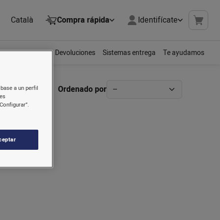
Català
Compra rápida
Identifícate
Devoluciones
Sistemas entrega
Te ayudamos
Ordenado por
base a un perfil
nes
Configurar”.
ceptar