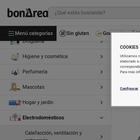
Cocinados
Bebidas
Menú categorías
Sin gluten
Gourmet
M
Droguería
COOKIES
Higiene y cosmética
Utilizamos c
elaborado a 
correspondie
Perfumería
Para más in
Mascotas
Configurar
Hogar y jardín
Electrodomésticos
Calefacción, ventilación y