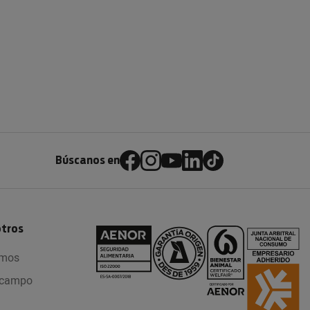
Búscanos en
otros
omos
l campo