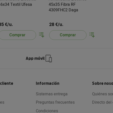
46x34 Textil Ufesa
45x35 Fibra RF
4309FHC2 Daga
35 €/u.
28 €/u.
Comprar
Comprar
App móvil
 cliente
Información
Sobre nos
Sistemas entrega
Quiénes s
nes
Preguntas frecuentes
Directo de
Condiciones