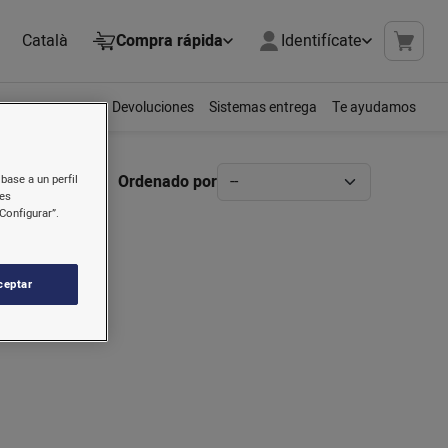
Català
Compra rápida
Identifícate
Devoluciones
Sistemas entrega
Te ayudamos
Ordenado por
base a un perfil
nes
Configurar”.
ceptar