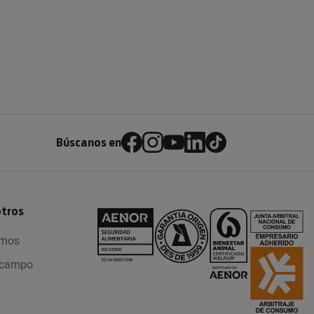
Búscanos en
otros
omos
l campo