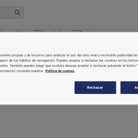
ás vendidos
Novedades
Recetas
igiene personal, belleza y salud
ookies propias y de terceros para analizar el uso del sitio web y mostrarte publicidad en 
partir de tus hábitos de navegación. Puedes aceptar o rechazar las cookies en los boto
ntes. También puedes elegir que cookies deseas aceptar o rechazar pulsando el botón “
formación, consulta nuestra
Política de cookies
Rechazar
A