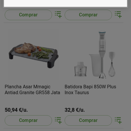
53,55 €/u.
95 €/u.
Comprar
Comprar
Plancha Asar Mmagic
Batidora Bapi 850W Plus
Antiad.Granite GR558 Jata
Inox Taurus
50,94 €/u.
32,8 €/u.
Comprar
Comprar