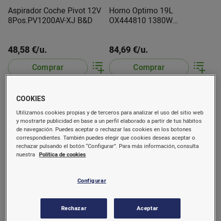
Aspirador Coche Pivot 12V
Horno Optimo 19L
8Pos.PV1200AV-XJ B&D
OX444810 1380W
Moulinex
48,58 €/u.
84,69 €/u.
Comprar
Comprar
COOKIES
Utilizamos cookies propias y de terceros para analizar el uso del sitio web
y mostrarte publicidad en base a un perfil elaborado a partir de tus hábitos
de navegación. Puedes aceptar o rechazar las cookies en los botones
correspondientes. También puedes elegir que cookies deseas aceptar o
rechazar pulsando el botón “Configurar”. Para más información, consulta
nuestra
Política de cookies
Configurar
Cafetera D.Gusto Negra
Cafetera Nespresso
PicoloXS EDG210+3Cajas
Essenza Mini Blanca
cafe
XN1101 Krups
Rechazar
Aceptar