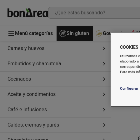
Menú categorías
Sin gluten
Gourmet
M
COOKIES
Carnes y huevos
Utilizamos c
elaborado a 
Embutidos y charcutería
correspondie
Para más in
Cocinados
Configurar
Aceite y condimentos
Café e infusiones
Caldos, cremas y purés