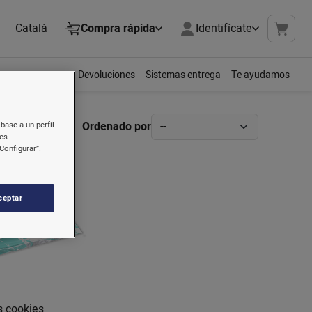
Català
Compra rápida
Identifícate
Devoluciones
Sistemas entrega
Te ayudamos
Ordenado por
base a un perfil
nes
Configurar”.
ceptar
s cookies