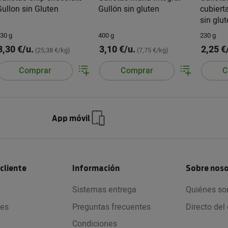
Gullon sin Gluten
Gullón sin gluten
cubiert
sin glu
30 g
400 g
230 g
3,30 €/u.
3,10 €/u.
2,25 €
(25,38 €/kg)
(7,75 €/kg)
Comprar
Comprar
C
App móvil
 cliente
Información
Sobre nos
Sistemas entrega
Quiénes s
nes
Preguntas frecuentes
Directo de
Condiciones