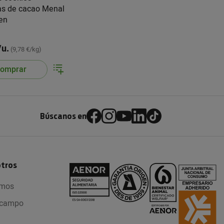
as de cacao Menal
ten
/u.
(9,78 €/kg)
omprar
Búscanos en
otros
omos
l campo