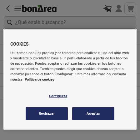
Artículos sin gluten
Pastelería, galletas y cereales
COOKIES
Utilizamos cookies propias y de terceros para analizar el uso del sitio web
Bollería
y mostrarte publicidad en base a un perfil elaborado a partir de tus hábitos
de navegación. Puedes aceptar o rechazar las cookies en los botones
Cereales para desayunar
correspondientes. También puedes elegir que cookies deseas aceptar o
rechazar pulsando el botón “Configurar”. Para más información, consulta
Galletas
nuestra
Política de cookies
Galletas y barritas dietéticas
Configurar
Rechazar
Aceptar