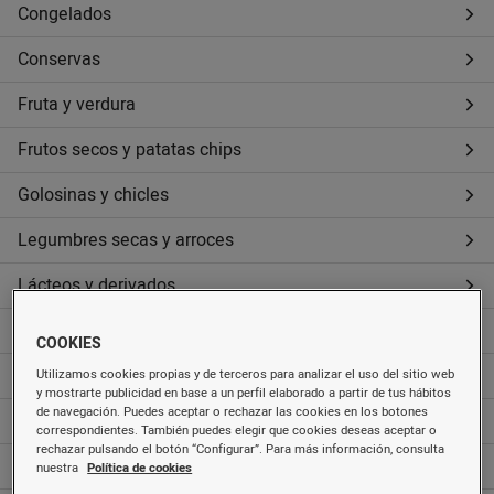
Congelados
Conservas
Fruta y verdura
Frutos secos y patatas chips
Golosinas y chicles
Legumbres secas y arroces
Lácteos y derivados
Pan
COOKIES
Pasta y harinas
Utilizamos cookies propias y de terceros para analizar el uso del sitio web
y mostrarte publicidad en base a un perfil elaborado a partir de tus hábitos
de navegación. Puedes aceptar o rechazar las cookies en los botones
Pastelería, galletas y cereales
correspondientes. También puedes elegir que cookies deseas aceptar o
rechazar pulsando el botón “Configurar”. Para más información, consulta
Quesos
nuestra
Política de cookies