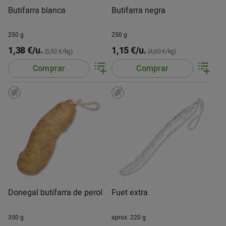
Butifarra blanca
Butifarra negra
250 g
250 g
1,38 €/u.
1,15 €/u.
(5,52 €/kg)
(4,60 €/kg)
Comprar
Comprar
Donegal butifarra de perol
Fuet extra
350 g
aprox. 220 g