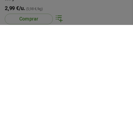
2,99 €/u.
(5,98 €/kg)
Comprar
App móvil
Búscanos en
Servicio al cliente
Contactar
Devoluciones
Información
Sistemas entrega
Preguntas frecuentes
Condiciones