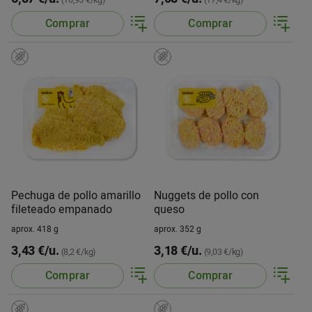
(10,95 €/kg)
(17,4 €/kg)
Comprar
Comprar
Pechuga de pollo amarillo
Nuggets de pollo con
fileteado empanado
queso
aprox. 418 g
aprox. 352 g
3,43 €/u.
3,18 €/u.
(8,2 €/kg)
(9,03 €/kg)
Comprar
Comprar