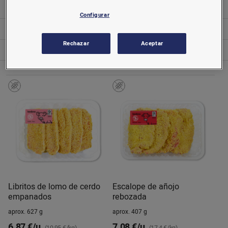
Repostería
Configurar
Salsas
Rechazar
Aceptar
Sector bebé e infantil
Libritos de lomo de cerdo
Escalope de añojo
empanados
rebozada
aprox. 627 g
aprox. 407 g
6,87 €/u.
7,08 €/u.