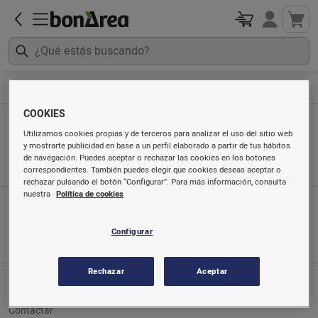
Material ganadero
Avicultura
COOKIES
Avicultura
Utilizamos cookies propias y de terceros para analizar el uso del sitio web
y mostrarte publicidad en base a un perfil elaborado a partir de tus hábitos
Ordenado por
de navegación. Puedes aceptar o rechazar las cookies en los botones
correspondientes. También puedes elegir que cookies deseas aceptar o
rechazar pulsando el botón “Configurar”. Para más información, consulta
nuestra
Política de cookies
App móvil
Búscanos en
Configurar
Rechazar
Aceptar
Servicio al cliente
Contactar