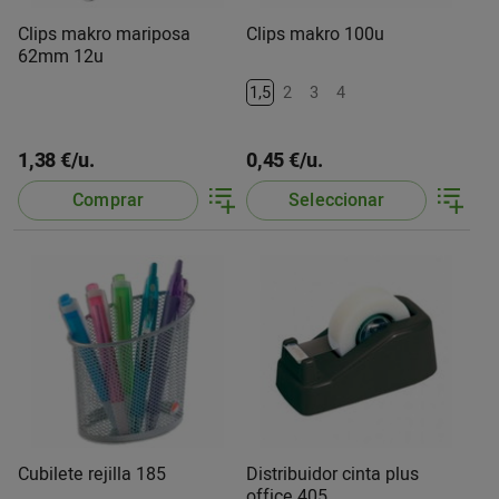
Clips makro mariposa
Clips makro 100u
62mm 12u
1,5
2
3
4
1,38 €/u.
0,45 €/u.
Comprar
Seleccionar
Cubilete rejilla 185
Distribuidor cinta plus
office 405