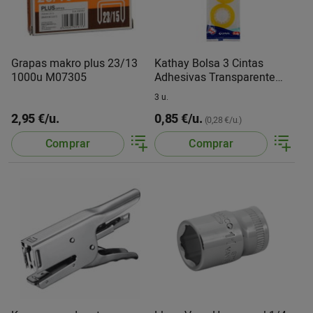
Grapas makro plus 23/13
Kathay Bolsa 3 Cintas
1000u M07305
Adhesivas Transparente
12MMX33M
3 u.
2,95 €/u.
0,85 €/u.
(0,28 €/u.)
Comprar
Comprar