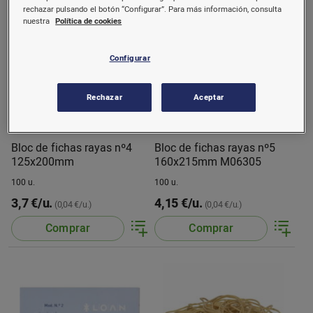
rechazar pulsando el botón “Configurar”. Para más información, consulta
nuestra
Política de cookies
Configurar
Rechazar
Aceptar
Bloc de fichas rayas nº4
Bloc de fichas rayas nº5
125x200mm
160x215mm M06305
100 u.
100 u.
3,7 €/u.
4,15 €/u.
(0,04 €/u.)
(0,04 €/u.)
Comprar
Comprar