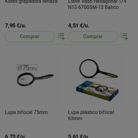
Kores grapadora tenaza
Llave Vaso Hexagonal 1/4
N13 6700SM-13 Bahco
7,95 €/u.
4,51 €/u.
Comprar
Comprar
Lupa bifocal 75mm
Lupa plástico bifocal
63mm
6,73 €/u.
5,61 €/u.