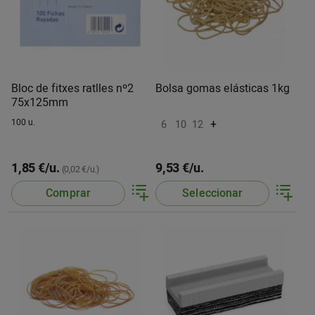
Bloc de fitxes ratlles nº2
Bolsa gomas elásticas 1kg
75x125mm
100 u.
+
6
10
12
1,85 €/u.
9,53 €/u.
(0,02 €/u.)
Comprar
Seleccionar