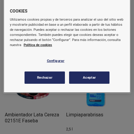
Anticongelante refigerante
Aceite 5W40 5L Syntium
COOKIES
Si-oat 50%
3000AV Petronas
Utilizamos cookies propias y de terceros para analizar el uso del sitio web
2,5 l
5 l.
y mostrarte publicidad en base a un perfil elaborado a partir de tus hábitos
4,99 €/u.
37,39 €/u.
de navegación. Puedes aceptar o rechazar las cookies en los botones
(2,00 €/l)
correspondientes. También puedes elegir que cookies deseas aceptar o
rechazar pulsando el botón “Configurar”. Para más información, consulta
Comprar
Comprar
nuestra
Política de cookies
Configurar
Rechazar
Aceptar
Ambientador Lata Cereza
Limpiaparabrisas
02151E Faseba
2,5 l