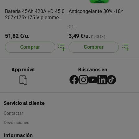
Bateria 45Ah 420A +D 45.0
Anticongelante 30% -18º
207x175x175 Vipiemme
FQS
2,5 l
51,82 €/u.
3,49 €/u.
(1,40 €/l)
Comprar
Comprar
App móvil
Búscanos en
Servicio al cliente
Contactar
Devoluciones
Información