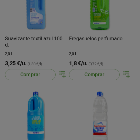
Suavizante textil azul 100
Fregasuelos perfumado
d.
2,5 l
2,5 l
3,25 €/u.
1,8 €/u.
(1,30 €/l)
(0,72 €/l)
Comprar
Comprar