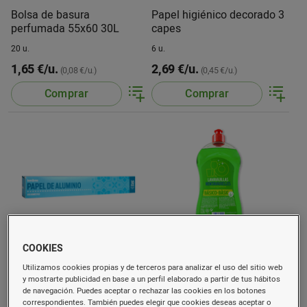
Bolsa de basura
Papel higiénico decorado 3
perfumada 55x60 30L
capes
20 u.
6 u.
1,65 €/u.
2,69 €/u.
(0,08 €/u.)
(0,45 €/u.)
Comprar
Comprar
COOKIES
Papel aluminio uso
Lavavajillas verde
Utilizamos cookies propias y de terceros para analizar el uso del sitio web
doméstico
y mostrarte publicidad en base a un perfil elaborado a partir de tus hábitos
de navegación. Puedes aceptar o rechazar las cookies en los botones
30 m
1 l
correspondientes. También puedes elegir que cookies deseas aceptar o