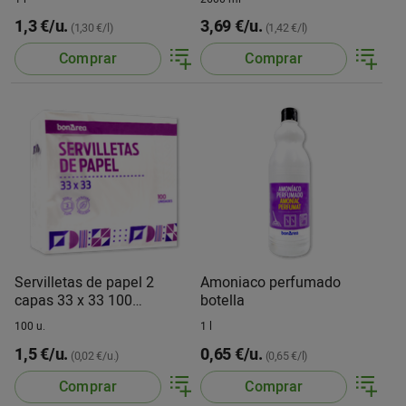
1,3 €/u.
3,69 €/u.
(1,30 €/l)
(1,42 €/l)
Comprar
Comprar
Servilletas de papel 2
Amoniaco perfumado
capas 33 x 33 100
botella
servilletas
100 u.
1 l
1,5 €/u.
0,65 €/u.
(0,02 €/u.)
(0,65 €/l)
Comprar
Comprar