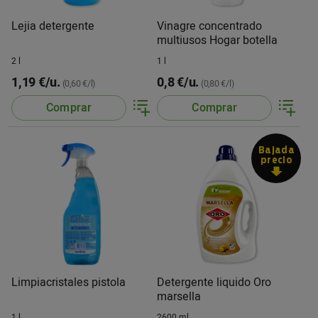
Lejia detergente
Vinagre concentrado
multiusos Hogar botella
2 l
1 l
1,19 €/u.
0,8 €/u.
(0,60 €/l)
(0,80 €/l)
Comprar
Comprar
Bajada
precio
Limpiacristales pistola
Detergente liquido Oro
marsella
1 l
2600 ml