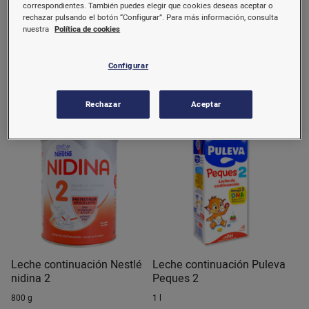
correspondientes. También puedes elegir que cookies deseas aceptar o
Leche continuación Nestlé
Leche continuación Nestlé
rechazar pulsando el botón “Configurar”. Para más información, consulta
nativa 2
nativa 3
nuestra
Política de cookies
800 g
800 g
Configurar
11,95 €/u.
10,95 €/u.
(14,94 €/kg)
(13,69 €/kg)
Comprar
Comprar
Rechazar
Aceptar
Leche continuación Nestlé
Leche continuación Puleva
nidina 2
Peques 2
800 g
1 l